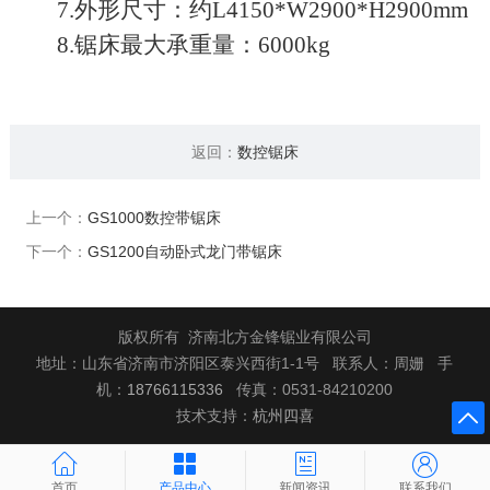
7.外形尺寸：约L4150*W2900*H2900mm
8.锯床最大承重量：6000kg
返回：
数控锯床
上一个：
GS1000数控带锯床
下一个：
GS1200自动卧式龙门带锯床
版权所有 济南北方金锋锯业有限公司
地址：山东省济南市济阳区泰兴西街1-1号 联系人：周姗 手
机：
18766115336
传真：0531-84210200
技术支持：
杭州四喜





首页
产品中心
新闻资讯
联系我们