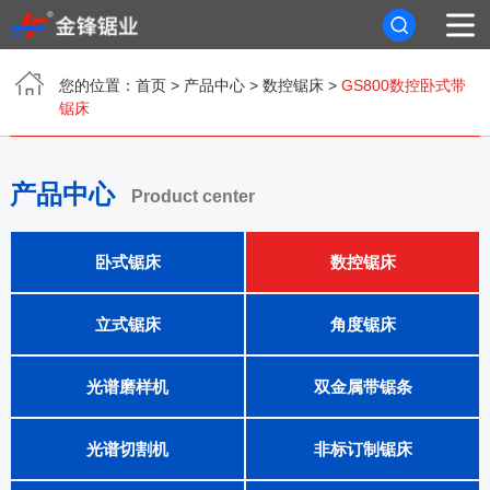
您的位置：
首页
>
产品中心
>
数控锯床
>
GS800数控卧式带
首页
锯床
关于我们
产品中心
Product center
产品中心
卧式锯床
数控锯床
新闻资讯
客户案例
立式锯床
角度锯床
联系我们
光谱磨样机
双金属带锯条
光谱切割机
非标订制锯床