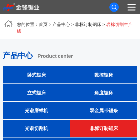
您的位置：
首页
>
产品中心
>
非标订制锯床
>
岩棉切割生产
首页
线
关于我们
产品中心
Product center
产品中心
卧式锯床
数控锯床
新闻资讯
客户案例
立式锯床
角度锯床
联系我们
光谱磨样机
双金属带锯条
光谱切割机
非标订制锯床