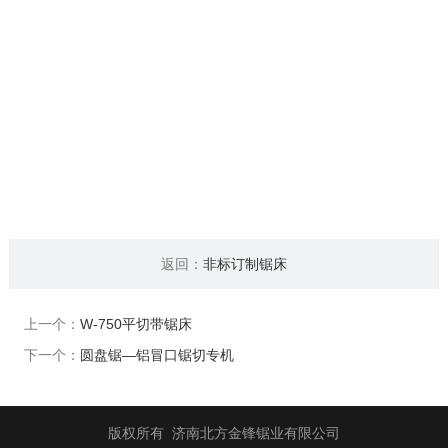
7、工件夹紧方式：气动下压
8、机床输入电源电压：AC380V 50Hz
9、主电机功率：5.5kW
1
0、吸尘装置: 在导向座两端预留吸尘口，吸尘口直径
150mm
11、主机重量：2.5吨
12、锯架移动方式： 伺服电机配合生产线速度同步移
返回：
非标订制锯床
动
上一个：
W-750平切带锯床
下一个：
圆盘锯—铝冒口锯切专机
版权所有 济南北方金锋锯业有限公司