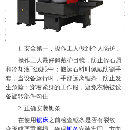
1. 安全第一，操作工人做到个人防护。
操作工人最好佩戴护目镜，防止碎石屑
和冷却液飞溅眼中；搬运石料时佩戴防割手
套，当设备运行时，手部远离锯条，防止发
生危险；穿着紧身的工作服，避免衣物被设
备旋转部件勾住。
2. 正确安装锯条
在使用
锯床
之前检查锯条是否有裂纹、
变形或严重磨损。确保
锯条
安装牢固，方向