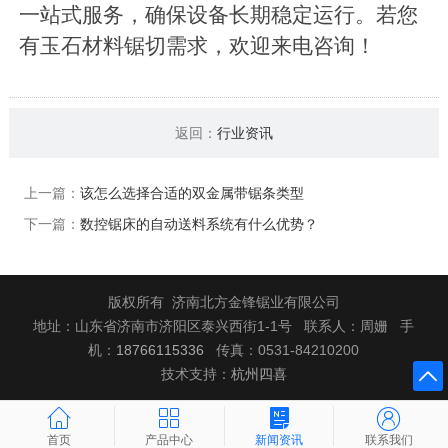
一站式服务，确保设备长期稳定运行。若您
有玉石材料锯切需求，欢迎来电咨询！
返回：
行业资讯
上一篇：
该怎么选择合适的双金属带锯条类型
下一篇：
数控锯床的自动送料系统有什么优势？
版权所有 济南北方金锋锯业有限公司
地址：山东省济南市济阳区泰兴西街1-1号 联系人：周姗 手
机：
18766115336
传真：0531-84210200
技术支持：
杭州四喜





首页
产品中心
新闻资讯
联系我们