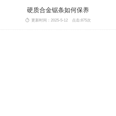
硬质合金锯条如何保养
更新时间：2025-5-12 点击:875次
质合金锯条
20