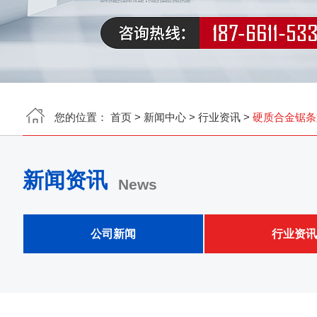
您的位置：
首页
>
新闻中心
>
行业资讯
>
硬质合金锯条
新闻资讯
News
公司新闻
行业资讯