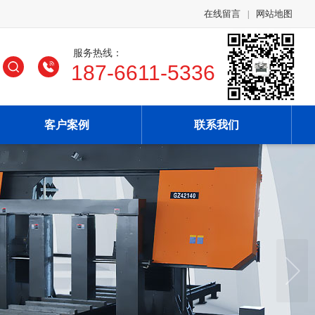
在线留言
网站地图
|
服务热线：
187-6611-5336
客户案例
联系我们
