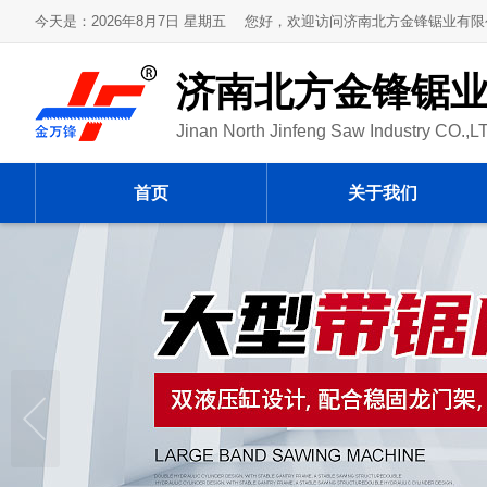
今天是：2026年8月7日 星期五 您好，欢迎访问济南北方金锋锯业有
济南北方金锋锯
Jinan North Jinfeng Saw Industry CO.,L
首页
关于我们
